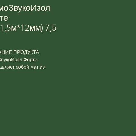
моЗвукоИзол
те
1,5м*12мм) 7,5
НИЕ ПРОДУКТА
вукоИзол Форте
авляет собой мат из
онкого минерального волокна
йшего качества в оболочке из
ого полотна. Мат калиброван
щине. Отличается идеально
 поверхностью и
нными звукоизоляционными
еристиками.
АЧЕНИЕ