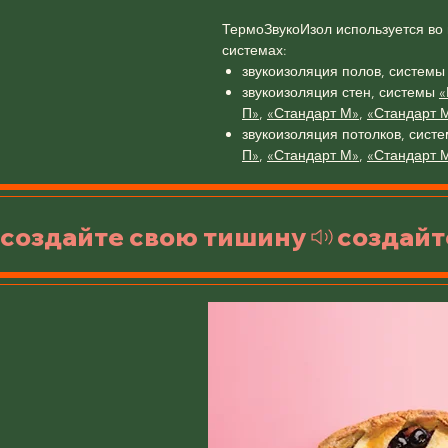
ТермоЗвукоИзол используется во
системах:
звукоизоляция полов, систем
звукоизоляция стен, системы
«
П»
,
«Стандарт М»
,
«Стандарт 
звукоизоляция потолков, сист
П»
,
«Стандарт М»
,
«Стандарт 
создайте свою тишину