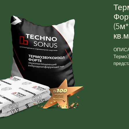
Тер
Фор
(5м*
кв.м
ОПИСА
ТермоЗ
предст
сверхт
высоча
неткан
по тол
ровной
улучше
характ
НАЗН