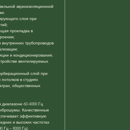
овельной звукоизоляционной
ки;
лирующего слоя при
тий;
щая прокладка в
роении;
я внутренних трубопроводов
ализации;
яции и кондиционирования;
стройстве вентилируемых
рберационный слой при
и потолков в студиях
атрах, общественных
 диапазоне 60-4000 Гц
виброшумы. Качественные
спечивает эффективную
едних и высоких частотах
0 Гц – 8000 Гц).