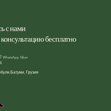
ь с нами
 консультацию бесплатно
27
WhatsApp Viber
4
ебули,Батуми, Грузия