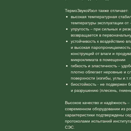
ТермоЗвукоИзол также отличает:
высокая температурная стаби
температуры эксплуатации от 
упругость – при сильных и ре
возвращается в первоначальн
устойчивость к воздействию вл
и высокая паропроницаемость
конструкций от влаги и проду
микроклимата в помещении
гибкость и эластичность – удо
плотно облегает неровные и 
поверхности (изгибы, углы и.т.п
биостойкость - не подвержен 
и разрушению (плесень, гниени
Высокое качество и надёжность –
современном оборудовании из ро
характеристики подтверждены се
протоколами испытаний институт
СЭС.