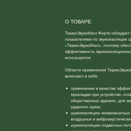
О ТОВАРЕ
ТермоЗвукоИзол Форте обладает
показателями по звукоизоляции 
«ТермоЗвукоИзол», поэтому обес
эффективность звукоизоляционных
используется.
Области применения ТермоЗвуко
включают в себя:
применение в качестве эффе
прокладки при устройстве «пл
общественных зданиях, для з
ударного шума;
шумоизоляцию межкомнатных 
воздушных и виброакустически
шумоизоляцию подвесных пото