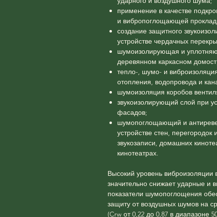
ударного и воздушного шума;
применение в качестве подкр
и вибропоглощающей проклад
создание защитного звукоизо
устройстве чердачных перекры
шумоизолирующая и уплотняю
деревянном каркасном домост
тепло-, шумо- и виброизоляци
отопления, водопровода и кан
шумоизоляция коробов вентил
звукоизолирующий слой при у
фасадов;
шумопоглощающий и антиреве
устройстве стен, перегородок 
звукозаписи, домашних киноте
кинотеатрах.
Высокий уровень виброизоляции в
значительно снижает ударные и 
показатели шумопоглощения обе
защиту от воздушных шумов на ср
(Crw от 0,22 до 0,87 в диапазоне 50