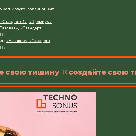
 многих звукоизоляционных
ы
«Стандарт 1»
,
«Премиум»
Базовая»
,
«Стандарт
М1»
емы
«Базовая»
,
«Стандарт
М1»