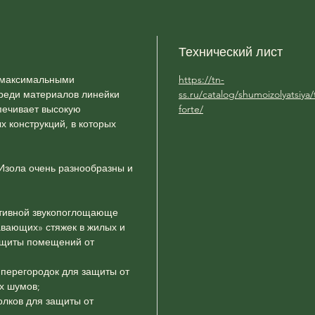
Звуко
аморти
звукои
Технический лист
СОСТ
 максимальными
https://tn-
Калибр
среди материалов линейки
ss.ru/catalog/shumoizolyatsiya
печивает высокую
forte/
минера
 конструкций, в которых
оболоч
ПРИМ
Изола очень разнообразны и
Звукои
«плава
звукои
ктивной звукопоглощающе
авающих» стяжек в жилых и
потолк
ащиты помещений от
перекр
перегородок для защиты от
х шумов;
лков для защиты от