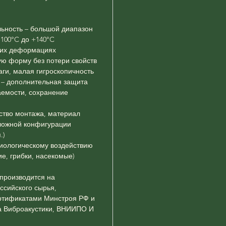
льность – большой диапазон
-100°C до +140°C
зких деформациях
ую форму без потери свойств
аги, малая гигроскопичность
 – дополнительная защита
ваемости, сохранение
бство монтажа, материал
сложной конфигурации
.)
биологическому воздействию
е, грибки, насекомые)
 производится на
ссийского сырья,
ртификатами Минстроя РФ и
а Виброакустики, ВНИИПО И