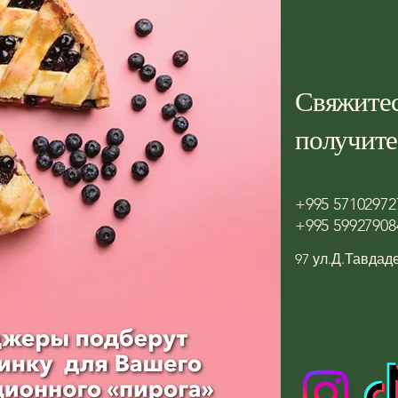
Свяжитес
получите
+995 5710297
+995 59927908
97 ул.Д.Тавдад