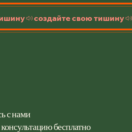
яет эластичность и
ствует передаче вибрации по
м элементам
золирующих систем, тем
способствуя улучшению
енной звукоизолирующей
ности всей конструкции.
ик образует качественный и
ный влагонепроницаемый
обладает хорошей адгезией к
нству строительных
алов (бетон, кирпич, металл,
сса и т.д.)
ь с нами
и удобен в применении, для
ния используется
 консультацию бесплатно
ельный монтажный пистолет