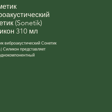
метик
роакустический
тик (Sonetik)
икон 310 мл
ик виброакустический Сонетик
ik) Силикон представляет
однокомпонентный
новый герметик с
нными виброакустическими
вами. Применяется для
изации стыков и соединений
тройстве каркасных и
касных обшивных
укций стен, перегородок и
ов.