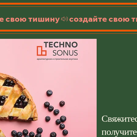
Сохран
препят
жёстки
звукои
самым 
собств
способ
Гермет
надёж
слой, 
больши
матери
пластма
Свяжитес
Прост 
нанесе
получите
строит