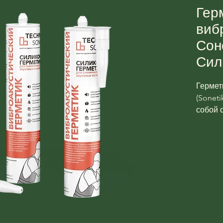
Гер
виб
Соне
Сил
Гермет
(Sonet
собой 
силико
повыше
свойст
гермет
при ус
бескар
констр
потолк